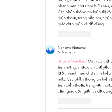
nhanh nên chưa tìm hiểu sâu, n
Các phần thông tin hiển thị r
điện thoại, trang vẫn hoạt độ
giác đơn giản và dễ dùng.
Like
Reply
Noname Noname
6 days ago
https://like68.in/
 Mình có thử 
trên mạng, mục đích chủ yếu l
lướt nhanh nên chưa tìm hiểu s
mắt. Các phần thông tin hiển 
trên điện thoại, trang vẫn ho
cảm giác đơn giản và dễ dùng
Like
Reply