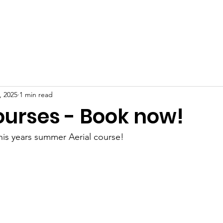
ome
About
Classes
News
Gallery
Events
C
, 2025
1 min read
ourses - Book now!
his years summer Aerial course!