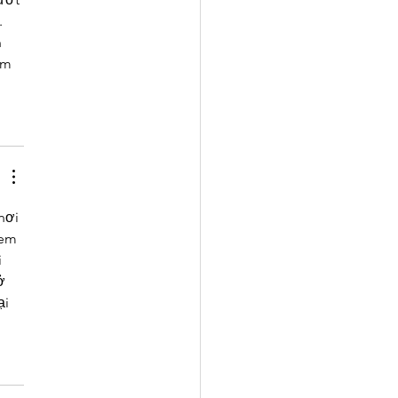
 
 
ảm 
nơi 
xem 
 
ở 
i 