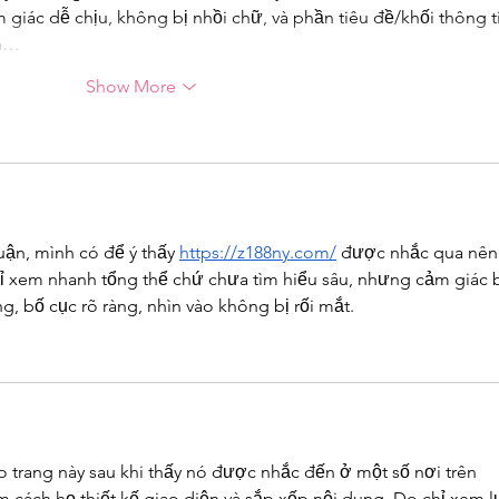
iác dễ chịu, không bị nhồi chữ, và phần tiêu đề/khối thông t
ạn…
Show More
uận, mình có để ý thấy 
https://z188ny.com/
 được nhắc qua nên
hỉ xem nhanh tổng thể chứ chưa tìm hiểu sâu, nhưng cảm giác 
ng, bố cục rõ ràng, nhìn vào không bị rối mắt.
o trang này sau khi thấy nó được nhắc đến ở một số nơi trên 
 cách họ thiết kế giao diện và sắp xếp nội dung. Do chỉ xem l