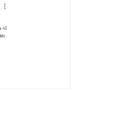
 
 rõ 
ục 