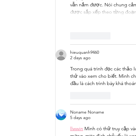
vẫn nắm được. Nói chung cảm g
được sắp xếp theo từng đo
Like
Reply
hieuquanh9460
2 days ago
Trong quá trình đọc các thảo l
thử vào xem cho biết. Mình c
đầu là cách trình bày khá thoá
Like
Reply
Noname Noname
5 days ago
llwwin
 Mình có thử truy cập và
mạng, mục đích chủ yếu là xem