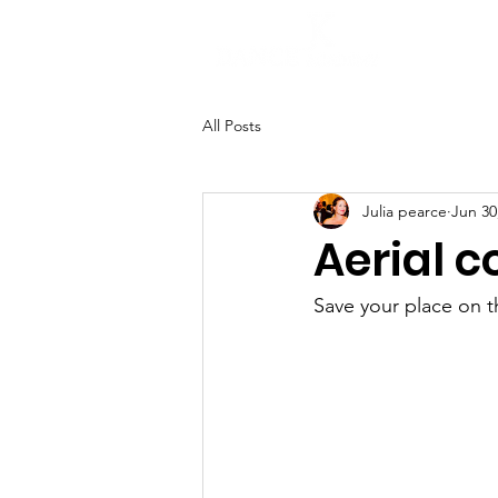
H
All Posts
Julia pearce
Jun 30
Aerial c
Save your place on t