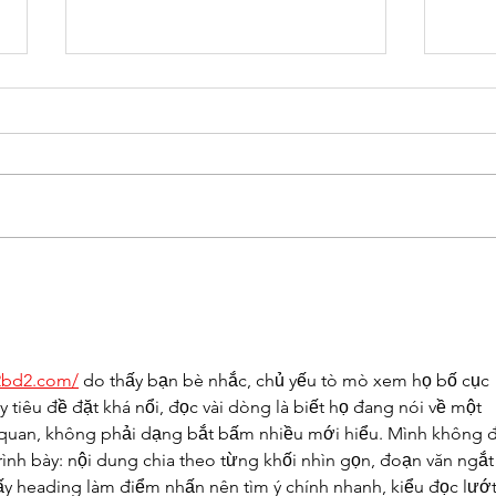
Showcase 2026
Limi
now
2bd2.com/
 do thấy bạn bè nhắc, chủ yếu tò mò xem họ bố cục 
ấy tiêu đề đặt khá nổi, đọc vài dòng là biết họ đang nói về một 
ng quan, không phải dạng bắt bấm nhiều mới hiểu. Mình không 
rình bày: nội dung chia theo từng khối nhìn gọn, đoạn văn ngắt
y heading làm điểm nhấn nên tìm ý chính nhanh, kiểu đọc lướt