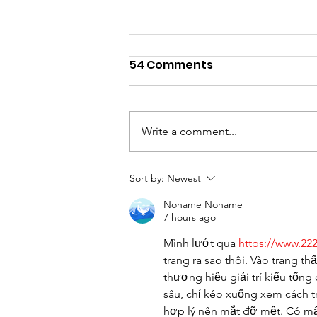
54 Comments
Write a comment...
Showcase 2026 - Awards
Sort by:
Newest
Noname Noname
7 hours ago
Mình lướt qua 
https://www.22
trang ra sao thôi. Vào trang th
thương hiệu giải trí kiểu tổ
sâu, chỉ kéo xuống xem cách t
hợp lý nên mắt đỡ mệt. Có mấ